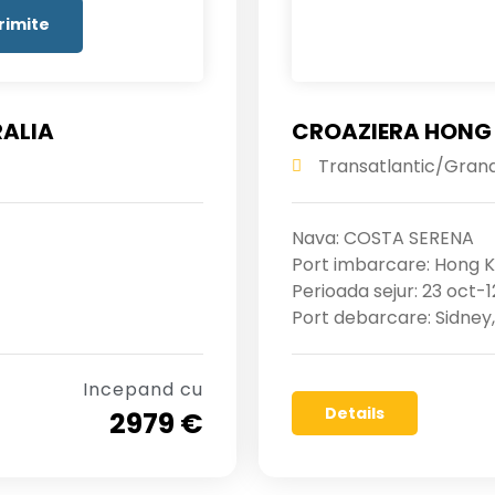
RALIA
CROAZIERA HONG K
Transatlantic/Gran
Nava: COSTA SERENA
Port imbarcare: Hong K
Perioada sejur: 23 oct-
Port debarcare: Sidney,
Incepand cu
Details
2979 €