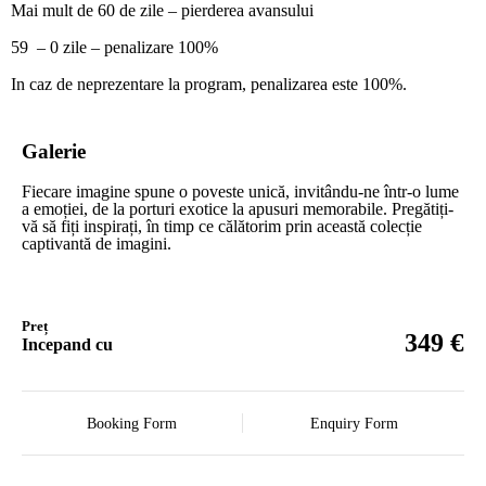
Mai mult de 60 de zile – pierderea avansului
59 – 0 zile – penalizare 100%
In caz de neprezentare la program, penalizarea este 100%.
Galerie
Fiecare imagine spune o poveste unică, invitându-ne într-o lume
a emoției, de la porturi exotice la apusuri memorabile. Pregătiți-
vă să fiți inspirați, în timp ce călătorim prin această colecție
captivantă de imagini.
Preț
€
349
Incepand cu
Booking Form
Enquiry Form