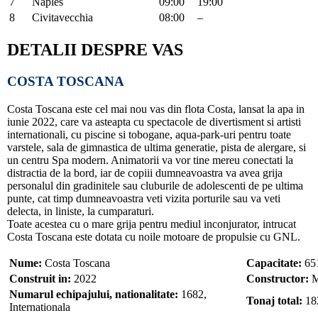
7
Naples
09:00
19:00
8
Civitavecchia
08:00
–
DETALII DESPRE VAS
COSTA TOSCANA
Costa Toscana este cel mai nou vas din flota Costa, lansat la apa in
iunie 2022, care va asteapta cu spectacole de divertisment si artisti
internationali, cu piscine si tobogane, aqua-park-uri pentru toate
varstele, sala de gimnastica de ultima generatie, pista de alergare, si
un centru Spa modern. Animatorii va vor tine mereu conectati la
distractia de la bord, iar de copiii dumneavoastra va avea grija
personalul din gradinitele sau cluburile de adolescenti de pe ultima
punte, cat timp dumneavoastra veti vizita porturile sau va veti
delecta, in liniste, la cumparaturi.
Toate acestea cu o mare grija pentru mediul inconjurator, intrucat
Costa Toscana este dotata cu noile motoare de propulsie cu GNL.
Nume:
Costa Toscana
Capacitate:
651
Construit in:
2022
Constructor:
M
Numarul echipajului, nationalitate:
1682,
Tonaj total:
18
Internationala