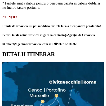
*Tarifele sunt valabile pentru o persoană cazată în cabină dublă și
nu includ taxele portuare.
ATENȚIE!
Liniile de croaziere își pot modifica tarifele fără o atenționare prealabilă!
Pentru tarife actualizate, vă rugăm să contactați Agenția de Croaziere:
✉
office@agentiadecroaziere.com sau
☎
: 0761.618992
DETALII ITINERAR