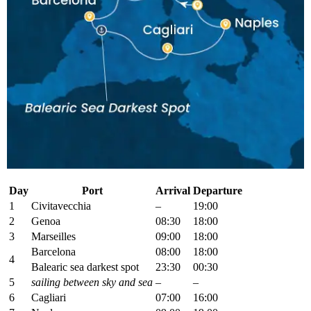
Day
Port
Arrival
Departure
1
Civitavecchia
–
19:00
2
Genoa
08:30
18:00
3
Marseilles
09:00
18:00
Barcelona
08:00
18:00
4
Balearic sea darkest spot
23:30
00:30
5
sailing between sky and sea
–
–
6
Cagliari
07:00
16:00