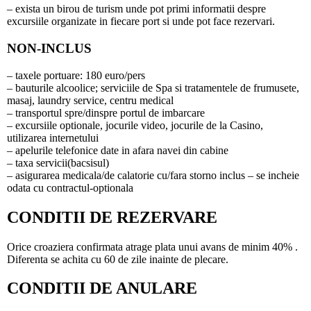
– exista un birou de turism unde pot primi informatii despre
excursiile organizate in fiecare port si unde pot face rezervari.
NON-INCLUS
– taxele portuare: 180 euro/pers
– bauturile alcoolice; serviciile de Spa si tratamentele de frumusete,
masaj, laundry service, centru medical
– transportul spre/dinspre portul de imbarcare
– excursiile optionale, jocurile video, jocurile de la Casino,
utilizarea internetului
– apelurile telefonice date in afara navei din cabine
– taxa servicii(bacsisul)
– asigurarea medicala/de calatorie cu/fara storno inclus – se incheie
odata cu contractul-optionala
CONDITII DE REZERVARE
Orice croaziera confirmata atrage plata unui avans de minim 40% .
Diferenta se achita cu 60 de zile inainte de plecare.
CONDITII DE ANULARE