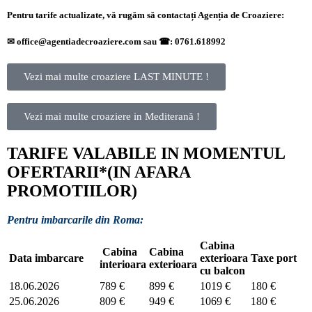
Pentru tarife actualizate, vă rugăm să contactați Agenția de Croaziere:
✉
office@agentiadecroaziere.com sau
☎
: 0761.618992
Vezi mai multe croaziere LAST MINUTE !
Vezi mai multe croaziere in Mediterană !
TARIFE VALABILE IN MOMENTUL
OFERTARII*(IN AFARA
PROMOTIILOR)
Pentru imbarcarile din Roma:
Cabina
Cabina
Cabina
Data imbarcare
exterioara
Taxe port
interioara
exterioara
cu balcon
18.06.2026
789 €
899 €
1019 €
180 €
25.06.2026
809 €
949 €
1069 €
180 €