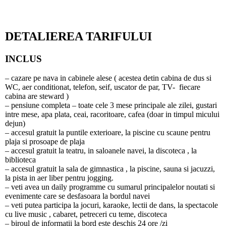
DETALIEREA TARIFULUI
INCLUS
– cazare pe nava in cabinele alese ( acestea detin cabina de dus si
WC, aer conditionat, telefon, seif, uscator de par, TV- fiecare
cabina are steward )
– pensiune completa – toate cele 3 mese principale ale zilei, gustari
intre mese, apa plata, ceai, racoritoare, cafea (doar in timpul micului
dejun)
– accesul gratuit la puntile exterioare, la piscine cu scaune pentru
plaja si prosoape de plaja
– accesul gratuit la teatru, in saloanele navei, la discoteca , la
biblioteca
– accesul gratuit la sala de gimnastica , la piscine, sauna si jacuzzi,
la pista in aer liber pentru jogging.
– veti avea un daily programme cu sumarul principalelor noutati si
evenimente care se desfasoara la bordul navei
– veti putea participa la jocuri, karaoke, lectii de dans, la spectacole
cu live music , cabaret, petreceri cu teme, discoteca
– biroul de informatii la bord este deschis 24 ore /zi