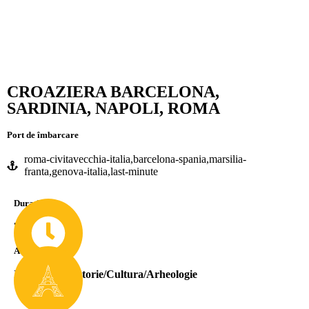
CROAZIERA BARCELONA,
SARDINIA, NAPOLI, ROMA
Port de îmbarcare
roma-civitavecchia-italia,barcelona-spania,marsilia-
franta,genova-italia,last-minute
Durată
7-9 Nopti
Atracții
Insule/Plaje
,
Istorie/Cultura/Arheologie