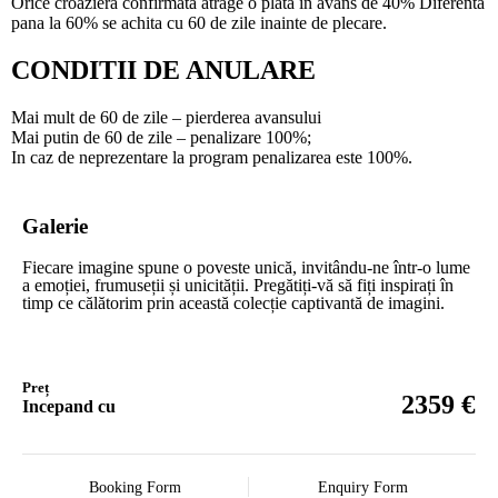
Orice croaziera confirmata atrage o plata in avans de 40% Diferenta
pana la 60% se achita cu 60 de zile inainte de plecare.
CONDITII DE ANULARE
Mai mult de 60 de zile – pierderea avansului
Mai putin de 60 de zile – penalizare 100%;
In caz de neprezentare la program penalizarea este 100%.
Galerie
Fiecare imagine spune o poveste unică, invitându-ne într-o lume
a emoției, frumuseții și unicității. Pregătiți-vă să fiți inspirați în
timp ce călătorim prin această colecție captivantă de imagini.
Preț
€
2359
Incepand cu
Booking Form
Enquiry Form