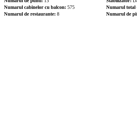
Numarul de punti:
13
Stabilizator:
D
Numarul cabinelor cu balcon:
575
Numarul total
Numarul de restaurante:
8
Numarul de pis