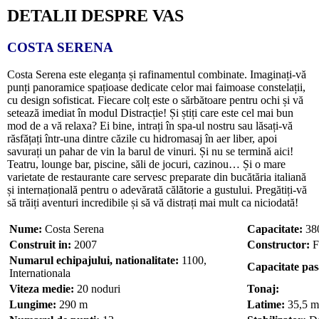
DETALII DESPRE VAS
COSTA SERENA
Costa Serena este eleganța și rafinamentul combinate. Imaginați-vă
punți panoramice spațioase dedicate celor mai faimoase constelații,
cu design sofisticat. Fiecare colț este o sărbătoare pentru ochi și vă
setează imediat în modul Distracție! Și știți care este cel mai bun
mod de a vă relaxa? Ei bine, intrați în spa-ul nostru sau lăsați-vă
răsfățați într-una dintre căzile cu hidromasaj în aer liber, apoi
savurați un pahar de vin la barul de vinuri. Și nu se termină aici!
Teatru, lounge bar, piscine, săli de jocuri, cazinou… Și o mare
varietate de restaurante care servesc preparate din bucătăria italiană
și internațională pentru o adevărată călătorie a gustului. Pregătiți-vă
să trăiți aventuri incredibile și să vă distrați mai mult ca niciodată!
Nume:
Costa Serena
Capacitate:
38
Construit in:
2007
Constructor:
Fi
Numarul echipajului, nationalitate:
1100,
Capacitate pas
Internationala
Viteza medie:
20 noduri
Tonaj:
Lungime:
290 m
Latime:
35,5 m