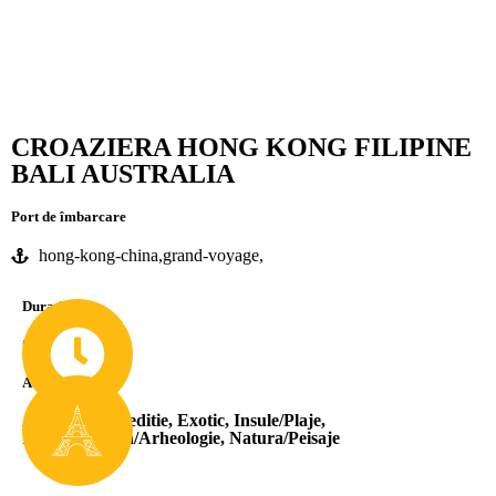
CROAZIERA HONG KONG FILIPINE
BALI AUSTRALIA
Port de îmbarcare
hong-kong-china,grand-voyage,
Durată
Grand Voyage
Atracții
Aventura/Expeditie
,
Exotic
,
Insule/Plaje
,
Istorie/Cultura/Arheologie
,
Natura/Peisaje