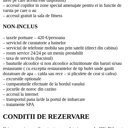
nave pe care acesta este disponibil)
– accesul copiilor in zone special amenajate pentru ei in functie de
varsta pe care o au
– accesul gratuit la sala de fitness
NON-INCLUS
– taxele portuare – 420 €/persoana
– serviciul de curatatorie a hainelor
– serviciul de telefonie mobila sau prin satelit (direct din cabina)
– room service 24/24 pe un meniu prestabilit
– taxa de serviciu (bacsisul)
– bauturile alcoolice si non alcoolice achizitionate din baruri si/sau
restaurante ( cu exceptia restaurantelor de tip bufet unde gasiti
dozatoare de apa – calda sau rece – si pliculete de ceai si cafea)
– excursiile optionale
– cumparaturile efectuate de la bordul vasului
– jocurile de noroc din cazino
– accesul la internet
– transportul pana la/de la portul de imbarcare
– tratamente SPA
CONDITII DE REZERVARE