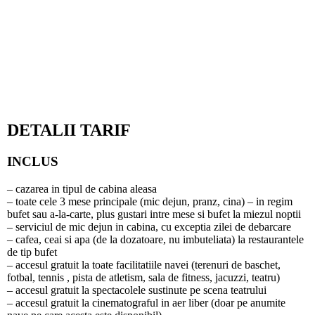
DETALII TARIF
INCLUS
– cazarea in tipul de cabina aleasa
– toate cele 3 mese principale (mic dejun, pranz, cina) – in regim
bufet sau a-la-carte, plus gustari intre mese si bufet la miezul noptii
– serviciul de mic dejun in cabina, cu exceptia zilei de debarcare
– cafea, ceai si apa (de la dozatoare, nu imbuteliata) la restaurantele
de tip bufet
– accesul gratuit la toate facilitatiile navei (terenuri de baschet,
fotbal, tennis , pista de atletism, sala de fitness, jacuzzi, teatru)
– accesul gratuit la spectacolele sustinute pe scena teatrului
– accesul gratuit la cinematograful in aer liber (doar pe anumite