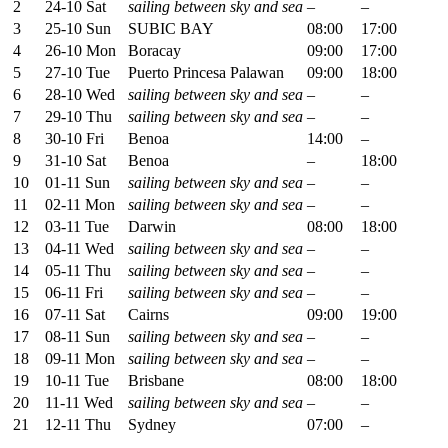
2
24-10 Sat
sailing between sky and sea
–
–
3
25-10 Sun
SUBIC BAY
08:00
17:00
4
26-10 Mon
Boracay
09:00
17:00
5
27-10 Tue
Puerto Princesa Palawan
09:00
18:00
6
28-10 Wed
sailing between sky and sea
–
–
7
29-10 Thu
sailing between sky and sea
–
–
8
30-10 Fri
Benoa
14:00
–
9
31-10 Sat
Benoa
–
18:00
10
01-11 Sun
sailing between sky and sea
–
–
11
02-11 Mon
sailing between sky and sea
–
–
12
03-11 Tue
Darwin
08:00
18:00
13
04-11 Wed
sailing between sky and sea
–
–
14
05-11 Thu
sailing between sky and sea
–
–
15
06-11 Fri
sailing between sky and sea
–
–
16
07-11 Sat
Cairns
09:00
19:00
17
08-11 Sun
sailing between sky and sea
–
–
18
09-11 Mon
sailing between sky and sea
–
–
19
10-11 Tue
Brisbane
08:00
18:00
20
11-11 Wed
sailing between sky and sea
–
–
21
12-11 Thu
Sydney
07:00
–