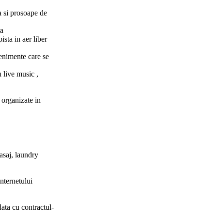
ja si prosoape de
ca
ista in aer liber
enimente care se
u live music ,
 organizate in
asaj, laundry
internetului
data cu contractul-