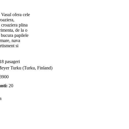
 Vasul ofera cele
oaziera,
 croaziera plina
rimenta, de la o
 bucura papilele
urmare, nava
rtisment si
8 pasageri
eyer Turku (Turku, Finland)
3900
nti:
20
a