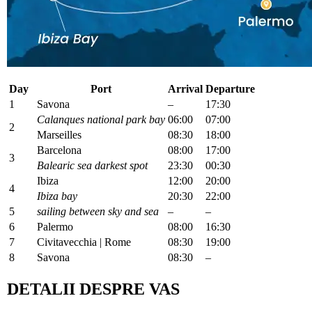
Day
Port
Arrival
Departure
1
Savona
–
17:30
Calanques national park bay
06:00
07:00
2
Marseilles
08:30
18:00
Barcelona
08:00
17:00
3
Balearic sea darkest spot
23:30
00:30
Ibiza
12:00
20:00
4
Ibiza bay
20:30
22:00
5
sailing between sky and sea
–
–
6
Palermo
08:00
16:30
7
Civitavecchia | Rome
08:30
19:00
8
Savona
08:30
–
DETALII DESPRE VAS