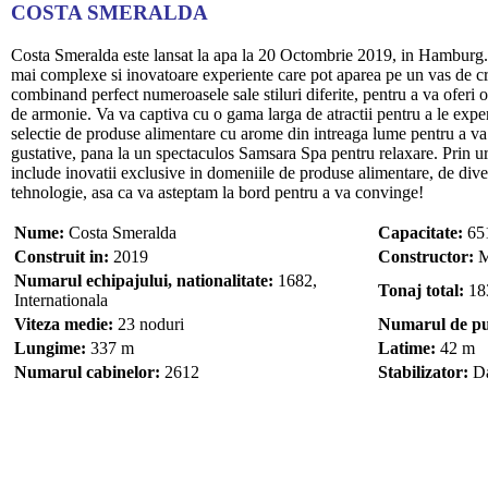
COSTA SMERALDA
Costa Smeralda este lansat la apa la 20 Octombrie 2019, in Hamburg.
mai complexe si inovatoare experiente care pot aparea pe un vas de cr
combinand perfect numeroasele sale stiluri diferite, pentru a va oferi o
de armonie. Va va captiva cu o gama larga de atractii pentru a le expe
selectie de produse alimentare cu arome din intreaga lume pentru a va
gustative, pana la un spectaculos Samsara Spa pentru relaxare. Prin 
include inovatii exclusive in domeniile de produse alimentare, de dive
tehnologie, asa ca va asteptam la bord pentru a va convinge!
Nume:
Costa Smeralda
Capacitate:
651
Construit in:
2019
Constructor:
M
Numarul echipajului, nationalitate:
1682,
Tonaj total:
18
Internationala
Viteza medie:
23 noduri
Numarul de pu
Lungime:
337 m
Latime:
42 m
Numarul cabinelor:
2612
Stabilizator:
D