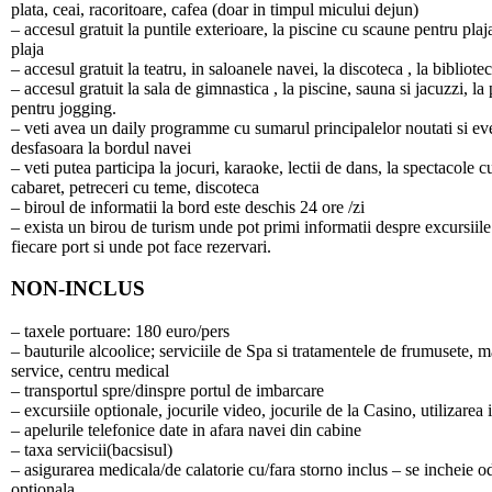
plata, ceai, racoritoare, cafea (doar in timpul micului dejun)
– accesul gratuit la puntile exterioare, la piscine cu scaune pentru pla
plaja
– accesul gratuit la teatru, in saloanele navei, la discoteca , la bibliote
– accesul gratuit la sala de gimnastica , la piscine, sauna si jacuzzi, la p
pentru jogging.
– veti avea un daily programme cu sumarul principalelor noutati si ev
desfasoara la bordul navei
– veti putea participa la jocuri, karaoke, lectii de dans, la spectacole c
cabaret, petreceri cu teme, discoteca
– biroul de informatii la bord este deschis 24 ore /zi
– exista un birou de turism unde pot primi informatii despre excursiile
fiecare port si unde pot face rezervari.
NON-INCLUS
– taxele portuare: 180 euro/pers
– bauturile alcoolice; serviciile de Spa si tratamentele de frumusete, m
service, centru medical
– transportul spre/dinspre portul de imbarcare
– excursiile optionale, jocurile video, jocurile de la Casino, utilizarea 
– apelurile telefonice date in afara navei din cabine
– taxa servicii(bacsisul)
– asigurarea medicala/de calatorie cu/fara storno inclus – se incheie o
optionala