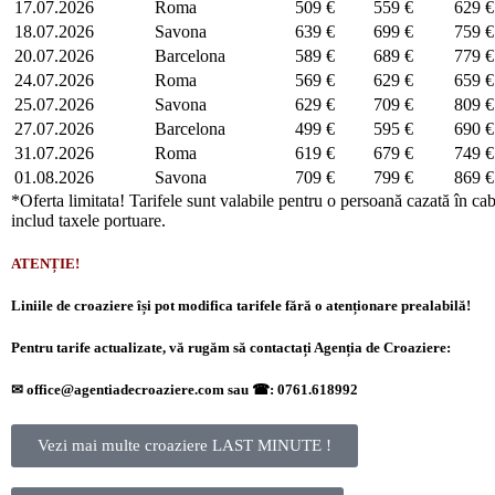
17.07.2026
Roma
509 €
559 €
629 €
18.07.2026
Savona
639 €
699 €
759 €
20.07.2026
Barcelona
589 €
689 €
779 €
24.07.2026
Roma
569 €
629 €
659 €
25.07.2026
Savona
629 €
709 €
809 €
27.07.2026
Barcelona
499 €
595 €
690 €
31.07.2026
Roma
619 €
679 €
749 €
01.08.2026
Savona
709 €
799 €
869 €
*Oferta limitata! Tarifele sunt valabile pentru o persoană cazată în ca
includ taxele portuare.
ATENȚIE!
Liniile de croaziere își pot modifica tarifele fără o atenționare prealabilă!
Pentru tarife actualizate, vă rugăm să contactați Agenția de Croaziere:
✉
office@agentiadecroaziere.com sau
☎
: 0761.618992
Vezi mai multe croaziere LAST MINUTE !