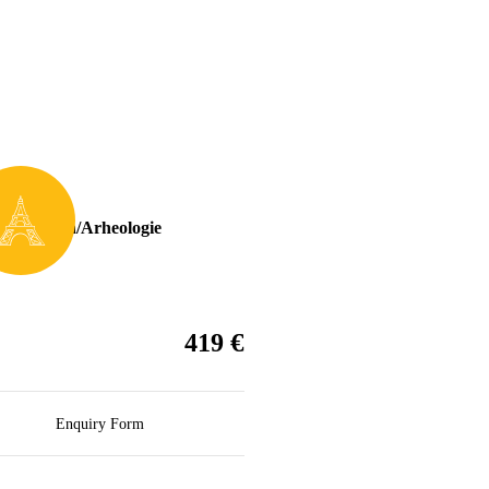
ții
le/Plaje
,
rie/Cultura/Arheologie
€
419
Enquiry Form