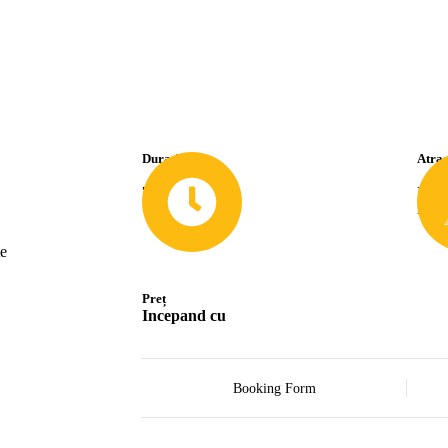
Durată
Atrac
7-9 Nopti
Insu
Isto
te
Preț
Incepand cu
Booking Form