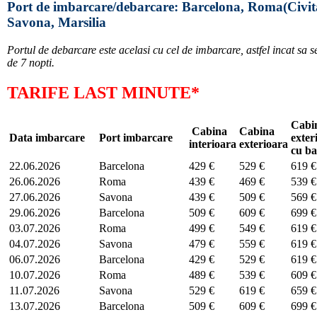
Port de imbarcare/debarcare: Barcelona, Roma(Civit
Savona, Marsilia
Portul de debarcare este acelasi cu cel de imbarcare, astfel incat sa se
de 7 nopti.
TARIFE LAST MINUTE*
Cabi
Cabina
Cabina
Data imbarcare
Port imbarcare
exter
interioara
exterioara
cu ba
22.06.2026
Barcelona
429 €
529 €
619 €
26.06.2026
Roma
439 €
469 €
539 €
27.06.2026
Savona
439 €
509 €
569 €
29.06.2026
Barcelona
509 €
609 €
699 €
03.07.2026
Roma
499 €
549 €
619 €
04.07.2026
Savona
479 €
559 €
619 €
06.07.2026
Barcelona
429 €
529 €
619 €
10.07.2026
Roma
489 €
539 €
609 €
11.07.2026
Savona
529 €
619 €
659 €
13.07.2026
Barcelona
509 €
609 €
699 €