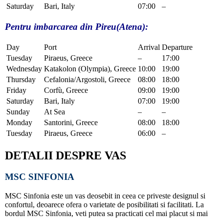
Saturday
Bari, Italy
07:00
–
Pentru imbarcarea din Pireu(Atena):
Day
Port
Arrival
Departure
Tuesday
Piraeus, Greece
–
17:00
Wednesday
Katakolon (Olympia), Greece
10:00
19:00
Thursday
Cefalonia/Argostoli, Greece
08:00
18:00
Friday
Corfù, Greece
09:00
19:00
Saturday
Bari, Italy
07:00
19:00
Sunday
At Sea
–
–
Monday
Santorini, Greece
08:00
18:00
Tuesday
Piraeus, Greece
06:00
–
DETALII DESPRE VAS
MSC SINFONIA
MSC Sinfonia este un vas deosebit in ceea ce priveste designul si
confortul, deoarece ofera o varietate de posibilitati si facilitati. La
bordul MSC Sinfonia, veti putea sa practicati cel mai placut si mai