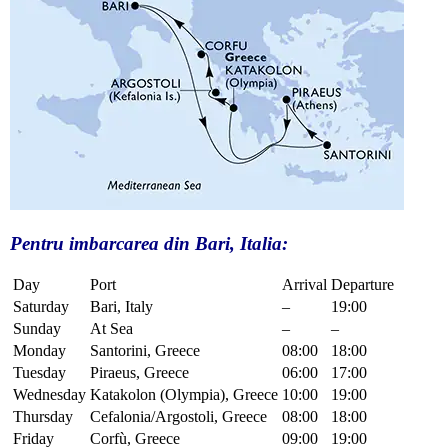
Pentru imbarcarea din Bari, Italia:
Day
Port
Arrival
Departure
Saturday
Bari, Italy
–
19:00
Sunday
At Sea
–
–
Monday
Santorini, Greece
08:00
18:00
Tuesday
Piraeus, Greece
06:00
17:00
Wednesday
Katakolon (Olympia), Greece
10:00
19:00
Thursday
Cefalonia/Argostoli, Greece
08:00
18:00
Friday
Corfù, Greece
09:00
19:00