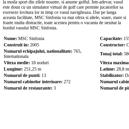
la moda sport din zilele noastre, si anume golful. Intr-adevar, vasul
este dotat cu un simulator virtual de golf care permite jucatorilor sa
exerseze lovitura lor in timp ce vasul navigheaza. Dar pe langa
aceasta facilitate, MSC Sinfonia va mai ofera si altele, soare, mare si
foarte multa distractie, toate acestea pentru o vacanta de neuitat la
bordul vasului MSC Sinfonia.
Nume:
MSC Sinfonia
Capacitate:
15
Construit in:
2005
Constructor:
C
Numarul echipajului, nationalitate:
765,
Tonaj total:
58
Internationala
Viteza medie:
18 noduri
Viteza maxima
Lungime:
251,25 m
Latime:
28,8 m
Numarul de punti:
13
Stabilizator:
D
Numarul cabinelor interioare:
272
Numarul cabine
Numarul de restaurante:
3
Numarul de pis