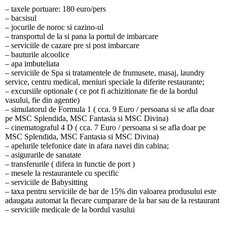
– taxele portuare: 180 euro/pers
– bacsisul
– jocurile de noroc si cazino-ul
– transportul de la si pana la portul de imbarcare
– serviciile de cazare pre si post imbarcare
– bauturile alcoolice
– apa imbuteliata
– serviciile de Spa si tratamentele de frumusete, masaj, laundry
service, centru medical, meniuri speciale la diferite restaurante;
– excursiile optionale ( ce pot fi achizitionate fie de la bordul
vasului, fie din agentie)
– simulatorul de Formula 1 ( cca. 9 Euro / persoana si se afla doar
pe MSC Splendida, MSC Fantasia si MSC Divina)
– cinematograful 4 D ( cca. 7 Euro / persoana si se afla doar pe
MSC Splendida, MSC Fantasia si MSC Divina)
– apelurile telefonice date in afara navei din cabina;
– asigurarile de sanatate
– transferurile ( difera in functie de port )
– mesele la restaurantele cu specific
– serviciile de Babysitting
– taxa pentru serviciile de bar de 15% din valoarea produsului este
adaugata automat la fiecare cumparare de la bar sau de la restaurant
– serviciile medicale de la bordul vasului