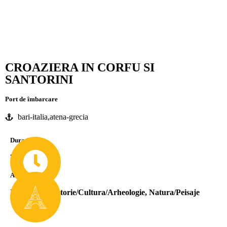
CROAZIERA IN CORFU SI
SANTORINI
Port de îmbarcare
bari-italia,atena-grecia
Durată
7-9 Nopti
Atracții
Insule/Plaje
,
Istorie/Cultura/Arheologie
,
Natura/Peisaje