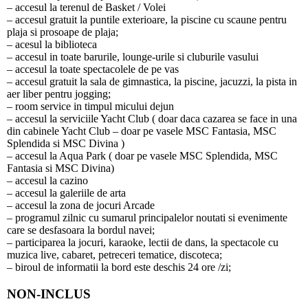
– accesul la terenul de Basket / Volei
– accesul gratuit la puntile exterioare, la piscine cu scaune pentru
plaja si prosoape de plaja;
– acesul la biblioteca
– accesul in toate barurile, lounge-urile si cluburile vasului
– accesul la toate spectacolele de pe vas
– accesul gratuit la sala de gimnastica, la piscine, jacuzzi, la pista in
aer liber pentru jogging;
– room service in timpul micului dejun
– accesul la serviciile Yacht Club ( doar daca cazarea se face in una
din cabinele Yacht Club – doar pe vasele MSC Fantasia, MSC
Splendida si MSC Divina )
– accesul la Aqua Park ( doar pe vasele MSC Splendida, MSC
Fantasia si MSC Divina)
– accesul la cazino
– accesul la galeriile de arta
– accesul la zona de jocuri Arcade
– programul zilnic cu sumarul principalelor noutati si evenimente
care se desfasoara la bordul navei;
– participarea la jocuri, karaoke, lectii de dans, la spectacole cu
muzica live, cabaret, petreceri tematice, discoteca;
– biroul de informatii la bord este deschis 24 ore /zi;
NON-INCLUS