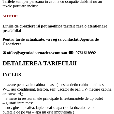
Tarifele sunt per persoana in cabina cu ocupatie dubla si nu au
taxele portuare incluse.
ATENTIE!
Liniile de croaziere isi pot modifica tarifele fara o atentionare
prealabila!
Pentru tarife actualizate, va rog sa contactati Agentia de
Croaziere:
✉
office@agentiadecroaziere.com sau
☎
: 0761618992
DETALIEREA TARIFULUI
INCLUS
– cazare pe nava in cabina aleasa (acestea detin cabina de dus si
WC, aer conditionat, telefon, seif, uscator de par, TV- fiecare cabina
are steward);
– 3 mese in restaurantele principale la restaurantele de tip bufet
– gustari intre mese
– suc, gheata, cafea, lapte, ceai si apa ( de la dozatoarele din
bufetele de pe vas – apa nu este imbuteliata )