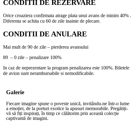
CONDITII DE REZERVARE
Orice croaziera confirmata atrage plata unui avans de minim 40% .
Diferenta se achita cu 60 de zile inainte de plecare.
CONDITII DE ANULARE
Mai mult de 90 de zile – pierderea avansului
89 – 0 zile – penalizare 100%
In caz de neprezentare la program penalizarea este 100%. Biletele
de avion sunt nerambursabile si nemodificabile.
Galerie
Fiecare imagine spune o poveste unică, invitându-ne într-o lume
a emoției, de la porturi exotice la apusuri memorabile. Pregătiți-
vă să fiți inspirați, în timp ce călătorim prin această colecție
captivantă de imagini.