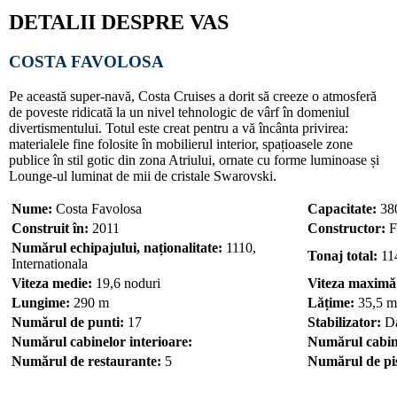
DETALII DESPRE VAS
COSTA FAVOLOSA
Pe această super-navă, Costa Cruises a dorit să creeze o atmosferă
de poveste ridicată la un nivel tehnologic de vârf în domeniul
divertismentului. Totul este creat pentru a vă încânta privirea:
materialele fine folosite în mobilierul interior, spațioasele zone
publice în stil gotic din zona Atriului, ornate cu forme luminoase și
Lounge-ul luminat de mii de cristale Swarovski.
Nume:
Costa Favolosa
Capacitate:
38
Construit în:
2011
Constructor:
Fi
Numărul echipajului, naționalitate:
1110,
Tonaj total:
11
Internationala
Viteza medie:
19,6 noduri
Viteza maximă
Lungime:
290 m
Lățime:
35,5 m
Numărul de punti:
17
Stabilizator:
D
Numărul cabinelor interioare:
Numărul cabine
Numărul de restaurante:
5
Numărul de pis