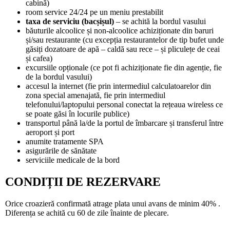
cabină)
room service 24/24 pe un meniu prestabilit
taxa de serviciu (bacșișul)
– se achită la bordul vasului
băuturile alcoolice și non-alcoolice achiziționate din baruri
și/sau restaurante (cu excepția restaurantelor de tip bufet unde
găsiți dozatoare de apă – caldă sau rece – și pliculețe de ceai
și cafea)
excursiile opționale (ce pot fi achiziționate fie din agenție, fie
de la bordul vasului)
accesul la internet (fie prin intermediul calculatoarelor din
zona special amenajată, fie prin intermediul
telefonului/laptopului personal conectat la rețeaua wireless ce
se poate găsi în locurile publice)
transportul până la/de la portul de îmbarcare și transferul între
aeroport și port
anumite tratamente SPA
asigurările de sănătate
serviciile medicale de la bord
CONDIȚII DE REZERVARE
Orice croazieră confirmată atrage plata unui avans de minim 40% .
Diferența se achită cu 60 de zile înainte de plecare.