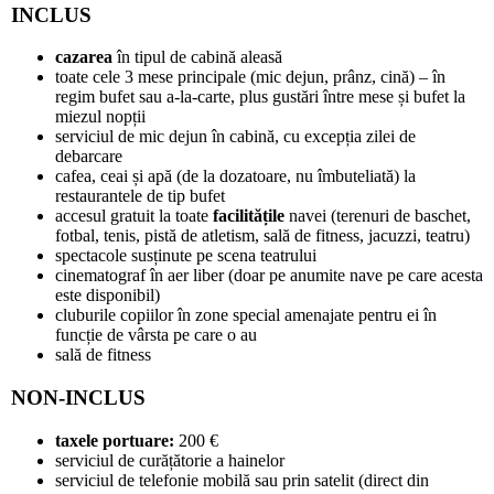
INCLUS
cazarea
în tipul de cabină aleasă
toate cele 3 mese principale (mic dejun, prânz, cină) – în
regim bufet sau a-la-carte, plus gustări între mese și bufet la
miezul nopții
serviciul de mic dejun în cabină, cu excepția zilei de
debarcare
cafea, ceai și apă (de la dozatoare, nu îmbuteliată) la
restaurantele de tip bufet
accesul gratuit la toate
facilitățile
navei (terenuri de baschet,
fotbal, tenis, pistă de atletism, sală de fitness, jacuzzi, teatru)
spectacole susținute pe scena teatrului
cinematograf în aer liber (doar pe anumite nave pe care acesta
este disponibil)
cluburile copiilor în zone special amenajate pentru ei în
funcție de vârsta pe care o au
sală de fitness
NON-INCLUS
taxele portuare:
200 €
serviciul de curățătorie a hainelor
serviciul de telefonie mobilă sau prin satelit (direct din