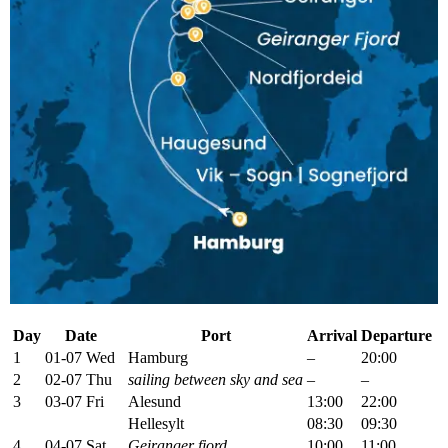
Day
Date
Port
Arrival
Departure
1
01-07 Wed
Hamburg
–
20:00
2
02-07 Thu
sailing between sky and sea
–
–
3
03-07 Fri
Alesund
13:00
22:00
Hellesylt
08:30
09:30
4
04-07 Sat
Geiranger fjord
10:00
11:00