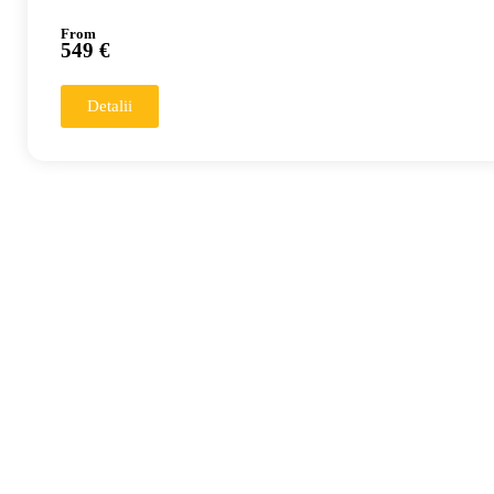
From
549 €
Detalii