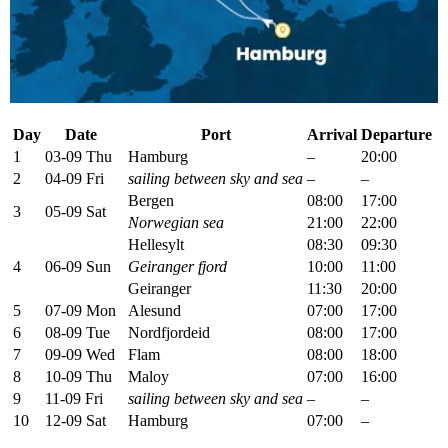
Day
Date
Port
Arrival
Departure
1
03-09 Thu
Hamburg
–
20:00
2
04-09 Fri
sailing between sky and sea
–
–
Bergen
08:00
17:00
3
05-09 Sat
Norwegian sea
21:00
22:00
Hellesylt
08:30
09:30
4
06-09 Sun
Geiranger fjord
10:00
11:00
Geiranger
11:30
20:00
5
07-09 Mon
Alesund
07:00
17:00
6
08-09 Tue
Nordfjordeid
08:00
17:00
7
09-09 Wed
Flam
08:00
18:00
8
10-09 Thu
Maloy
07:00
16:00
9
11-09 Fri
sailing between sky and sea
–
–
10
12-09 Sat
Hamburg
07:00
–