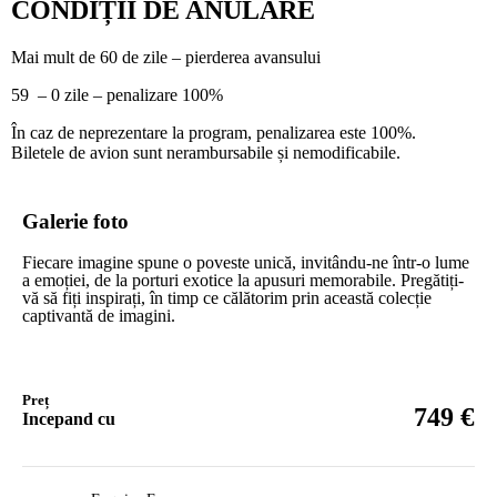
CONDIȚII DE ANULARE
Mai mult de 60 de zile – pierderea avansului
59 – 0 zile – penalizare 100%
În caz de neprezentare la program, penalizarea este 100%.
Biletele de avion sunt nerambursabile și nemodificabile.
Galerie foto
Fiecare imagine spune o poveste unică, invitându-ne într-o lume
a emoției, de la porturi exotice la apusuri memorabile. Pregătiți-
vă să fiți inspirați, în timp ce călătorim prin această colecție
captivantă de imagini.
Preț
€
749
Incepand cu